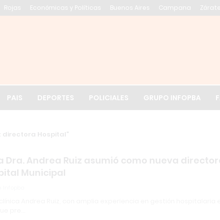
Rojas
Económicas y Políticas
Buenos Aires
Campana
Zárat
El tiempo en Cólo
PAIS
DEPORTES
POLICIALES
GRUPO INFOPBA
F
 directora Hospital
la Dra. Andrea Ruiz asumió como nueva directo
pital Municipal
 Infopba
clínica Andrea Ruiz, con amplia experiencia en gestión hospitalaria 
fue pre…