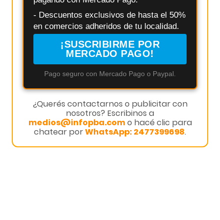
- Descuentos exclusivos de hasta el 50%
en comercios adheridos de tu localidad.
¡SUSCRIBIRME POR
MERCADO PAGO!
Pago seguro con Mercado Pago o Paypal.
¿Querés contactarnos o publicitar con
nosotros? Escribinos a
medios@infopba.com
o hacé clic para
chatear por
WhatsApp: 2477399698
.