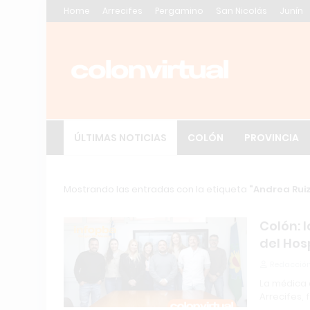
Home
Arrecifes
Pergamino
San Nicolás
Junín
ÚLTIMAS NOTICIAS
COLÓN
PROVINCIA
Mostrando las entradas con la etiqueta
Andrea Ruiz
Colón: 
del Hos
Redacción
La médica 
Arrecifes, 