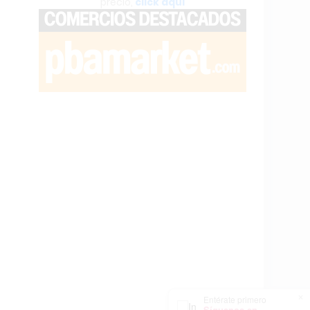
precio,
click aquí
×
Entérate primero
Síguenos en