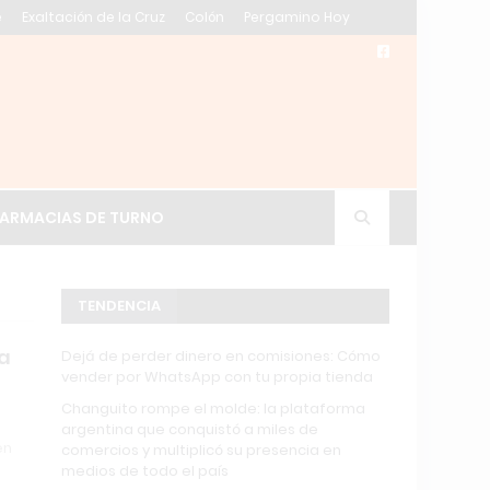
e
Exaltación de la Cruz
Colón
Pergamino Hoy
n, Buenos Aires
ARMACIAS DE TURNO
TENDENCIA
ra
Dejá de perder dinero en comisiones: Cómo
vender por WhatsApp con tu propia tienda
Changuito rompe el molde: la plataforma
argentina que conquistó a miles de
en
comercios y multiplicó su presencia en
medios de todo el país