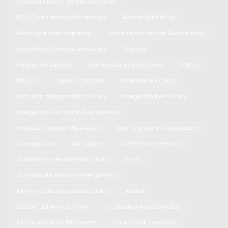
Guardia Urbana de Tránsito Colón
HCD Colón renovación bancas
Hackeo WhatsApp
Herida pie caza deportiva
Homenaje maestros Buenos Aires
Hospital de Colón Buenos Aires
Hughes
Hábitos saludables
Hábitos saludables Colón
IA Store
INPLA S.A.
Iglesia Católica
Incendios en Colón
Inclusión discapacidad Colón
Inseguridad en Colón
Inseguridad en Colón Buenos Aires
Instituto Superior N°124 Colón
Interés provincial educación
Jaureguizhar
Jon Uriarte
José Enrique Velazco
Jubilados y pensionados Colón
Junín
Juzgado de Garantías Pergamino
Kits horticultura escuelas Colón
Kodiak
La Libertad Avanza Colón
La Libertad Avanza debut
Las Voces de los Residentes
Laura Clark senadora