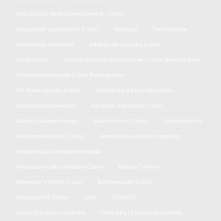
Resultados de las Elecciones en Colón
Seguridad ciudadana Colón
Takeapp
Tiendanube
Waldemar Giordano
intento de suicidio Colón
takepedido
Últimas Noticias Policiales en Colón Buenos Aires
Últimas Noticias de Colón Buenos Aires
66 Viviendas en Colón
Accidente de tránsito Colón
Acto oficial docentes
Agresión a policías Colón
Aldana Silveyra tango
Alicia Franco Colón
Aliemntación
Allanamientos en Colón
Amenazas vecinos inspector
Andrea Ruiz directora Hospital
Asociación de Jubilados Colón
Banco Central
Bienestar infantil Colón
Bomberos de Colón
Boulevard 17 Colón
CELP
CONICET
Calle 21 Colón incidente
Calle 54 y 13 Colón accidente