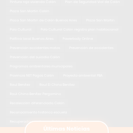
Pintura roja vivienda Colón
Plan de Seguridad Vial de Colón
Plaza San Martin Colón
Plaza San Martin de Colón Buenos Aires
Plaza San Martín
Polo Cultural
Polo Cultural Colón registro plan habitacional
Política local Buenos Aires
Powerbody Online
Prevención accidentes motos
Prevención de accidentes
Prevención del suicidio Colón
Programas ambientales municipales
Provincia NET Pagos Colón
Proyecto ambiental PBA
Raul Benitez
Raul El Chino Benitez
Raúl Chino Benítez Pergamino
Recolección diferenciada Colón
Reconocimiento histórico escuela
Recuperadores urbanos Colón
Religión
Últimas Noticias
Robo Escuela Primaria 4 Colón
Rotura de puerta Colón