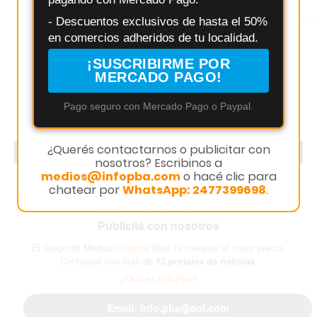
Instagram
- Descuentos exclusivos de hasta el 50%
en comercios adheridos de tu localidad.
¡SUSCRIBIRME POR
MERCADO PAGO!
Pago seguro con Mercado Pago o Paypal.
¿Querés contactarnos o publicitar con
PUBLICITÁ CON INFOPBA
nosotros? Escribinos a
medios@infopba.com
o hacé clic para
chatear por
WhatsApp: 2477399698
.
LLEGA A TODA LA PROVINCIA
Publicitá con nosotros
El Grupo de Medios
Infopba
lleva tu mensaje al mejor precio.
Contamos con más de
12 portales de noticias
.
¿Qué es Infopba?
Email: info.pba@aol.com