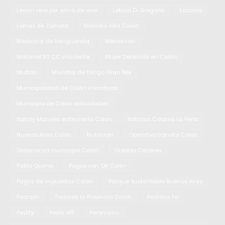
Lesión leve por arma de aire
Leticia Di Gregorio
Locales
Lomas de Zamora
Marcelo Villa Colón
Medicina de Vanguardia
Melconian
Motomel 110 CC incidente
Mujer Detenida en Colón
Multas
Mundial de Tango Gran Rex
Municipalidad de Colón iniciativas
Municipio de Colón actividades
Nataly Mandez enfermería Colón
Noticias Colonia La Perla
Nuevos Aires Colón
Nutricion
Operativo tránsito Colón
Ordenanza municipal Colón
Orestes Cáceres
Pablo Quirno
Pagos con QR Colón
Pagos de impuestos Colón
Parque Sustentable Buenos Aires
Pearson
Pedaleá la Provincia Colón
Pedidos Ya
Pedify
Pedix API
Peronismo