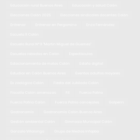
Educación rural Buenos Aires
Educación y salud Colón
Elecciones Colón 2025
Elecciones sindicales docentes Colón
Entrenar
Entrenar en Pergamino
Enzo Fernández
Escuela 11 Colón
Escuela Rural N° 11 "Martin Miguel de Güemes"
Escuelas robadas en Colón
Espectáculos
Estacionamiento de motos Colón
Estafa digital
Estudiar en Colón Buenos Aires
Eventos adultos mayores
Ex zoológico Colón
Fiesta del Jubilado Colón
Fiscalía Colón amenazas
Fit
Fuerza Patria
Fuerza Patria Colón
Fuerza Patria concejales
Galperin
Gastronomía
Gastronomía Colón Buenos Aires
Gestión ambiental Colón
Gimnasio Municipal Colón
Gonzalo Villalonga
Grupo de Medios Infopba