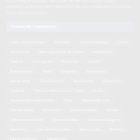
a los responsables. Noticias recientes sobre Colón:
robaron una bicicleta del patio de una vivienda y buscan
a los responsables.
TEMAS EN TENDENCIA
Colón Buenos Aires
Policiales
Interés General
Colón
Educación
Municipalidad de Colón
Pergamino
Política
Changuito
Provincia
Salud
Buenos Aires
Pedix
Deportes
Elecciones
Javier Milei
Salud Mental
Accidentes
Argentina
Cultura
Feria de Artesanos en Colón
Fudo
Hospital Municipal Colón
Pais
Powerbody Club
Tienda Nube
Economía
Entrenamiento
Fitness
Gimnasio IronGym
Gimnasio Nox
Gimnasio Oxigeno
Gobierno
Julio Álvarez Colón
Menu Fudo
Música
Obras Públicas
Powerbody