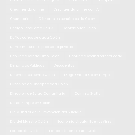
Control Policiales en Hughes
Convenios
Corrupción
Crear Tienda online
Crear tienda online con IA
Crematorio
Cámaras en semáforos de Colón
Código Penal artículo 183
Daniela Vilar Colón
Daños caños de agua Colón
Daños materiales propiedad privada
Denuncia vandalismo Colón
Denuncia vecina tercera edad
Denuncias Públicas
Descuentos
Detenciones centro Colón
Diego Ortega Colón tango
Dirección de Discapacidad Colón
Dirección de Salud Comunitaria
Dominio Gratis
Donar Sangre en Colón
Día Mundial de la Prevención del Suicidio
Día del Maestro Colón
Economía circular Buenos Aires
Educación Colón
Educación ambiental Colón