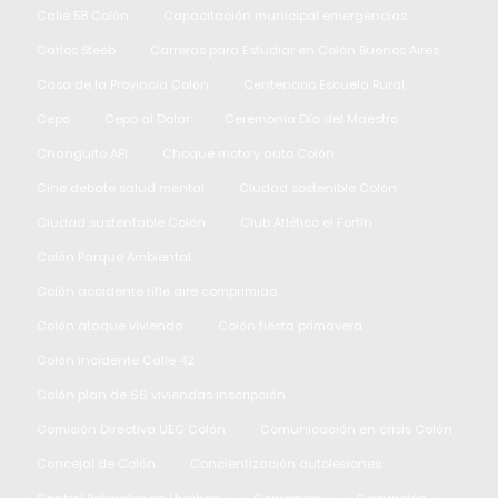
Calle 58 Colón
Capacitación municipal emergencias
Carlos Steeb
Carreras para Estudiar en Colón Buenos Aires
Casa de la Provincia Colón
Centenario Escuela Rural
Cepo
Cepo al Dolar
Ceremonia Día del Maestro
Changuito API
Choque moto y auto Colón
Cine debate salud mental
Ciudad sostenible Colón
Ciudad sustentable Colón
Club Atlético el Fortín
Colón Parque Ambiental
Colón accidente rifle aire comprimido
Colón ataque vivienda
Colón fiesta primavera
Colón incidente Calle 42
Colón plan de 66 viviendas inscripción
Comisión Directiva UEC Colón
Comunicación en crisis Colón
Concejal de Colón
Concientización autolesiones