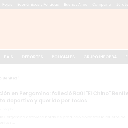
Rojas
Económicas y Políticas
Buenos Aires
Campana
Zárat
El tiempo en Cólo
PAIS
DEPORTES
POLICIALES
GRUPO INFOPBA
F
o Benitez
ón en Pergamino: falleció Raúl “El Chino” Beníte
te deportivo y querido por todos
 Infopba
de Pergamino atraviesa horas de profundo dolor tras la muerte de 
Benítez,…