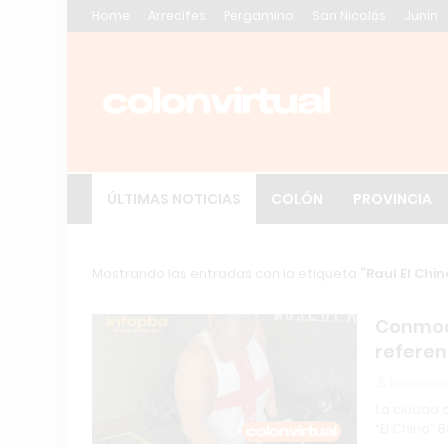
Home
Arrecifes
Pergamino
San Nicolás
Junín
ÚLTIMAS NOTICIAS
COLÓN
PROVINCIA
Mostrando las entradas con la etiqueta
Raul El Chin
Conmoci
referen
Redacción
La ciudad 
“El Chino” 