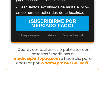
- Descuentos exclusivos de hasta el 50%
en comercios adheridos de tu localidad.
¡SUSCRIBIRME POR
MERCADO PAGO!
Pago seguro con Mercado Pago o Paypal.
¿Querés contactarnos o publicitar con
nosotros? Escribinos a
medios@infopba.com
o hacé clic para
chatear por
WhatsApp: 2477399698
.