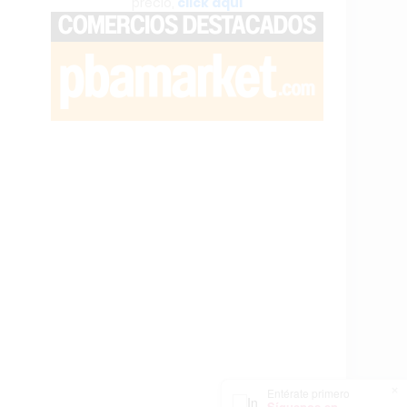
precio,
click aquí
×
Entérate primero
Síguenos en