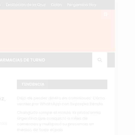
e
Exaltación de la Cruz
Colón
Pergamino Hoy
n, Buenos Aires
ARMACIAS DE TURNO
TENDENCIA
z,
Dejá de perder dinero en comisiones: Cómo
vender por WhatsApp con tu propia tienda
Changuito rompe el molde: la plataforma
argentina que conquistó a miles de
Raúl
comercios y multiplicó su presencia en
medios de todo el país