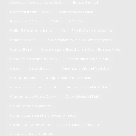
Asociación de Jubilados Colón
Banco Central
Bienestar infantil Colón
Bomberos de Colón
Boulevard 17 Colón
CELP
CONICET
Calle 21 Colón incidente
Calle 54 y 13 Colón accidente
Calle 58 Colón
Capacitación municipal emergencias
Carlos Steeb
Carreras para Estudiar en Colón Buenos Aires
Casa de la Provincia Colón
Centenario Escuela Rural
Cepo
Cepo al Dolar
Ceremonia Día del Maestro
Changuito API
Choque moto y auto Colón
Cine debate salud mental
Ciudad sostenible Colón
Ciudad sustentable Colón
Club Atlético el Fortín
Colón Parque Ambiental
Colón accidente rifle aire comprimido
Colón ataque vivienda
Colón fiesta primavera
Colón incidente Calle 42