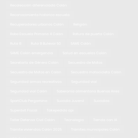
Recolección diferenciada Colón
Reconocimiento histórico escuela
Recuperadores urbanos Colón
Religión
Robo Escuela Primaria 4 Colón
Rotura de puerta Colón
Ruta 8
Ruta 8 Bulevar 50
SAME Colón
SAME Colón emergencia
Salud en escuelas Colón
Secretaría de Género Colón
Secuestro de Motos
Secuestro de Motos en Colón
Secuestro motocicleta Colón
Seguridad armas recreativas
Seguridad vial
Seguridad vial Colón
Soberanía alimentaria Buenos Aires
SportClub Pergamino
Suicidio Juvenil
Suicidios
Superávit Fiscal
Takepedido api
Taller Defensa Civil Colón
Tecnologia
Tienda con IA
Trámite viviendas Colón 2025
Trámites municipales Colón