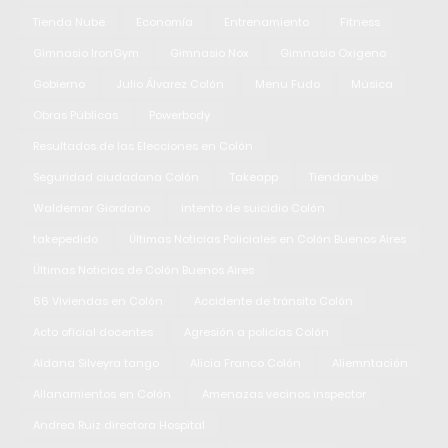
Tienda Nube
Economía
Entrenamiento
Fitness
Gimnasio IronGym
Gimnasio Nox
Gimnasio Oxigeno
Gobierno
Julio Álvarez Colón
Menu Fudo
Música
Obras Públicas
Powerbody
Resultados de las Elecciones en Colón
Seguridad ciudadana Colón
Takeapp
Tiendanube
Waldemar Giordano
intento de suicidio Colón
takepedido
Últimas Noticias Policiales en Colón Buenos Aires
Últimas Noticias de Colón Buenos Aires
66 Viviendas en Colón
Accidente de tránsito Colón
Acto oficial docentes
Agresión a policías Colón
Aldana Silveyra tango
Alicia Franco Colón
Aliemntación
Allanamientos en Colón
Amenazas vecinos inspector
Andrea Ruiz directora Hospital