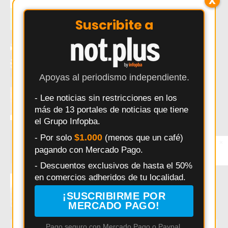
X
Así es Changuito.com.ar, la plataforma
argentina que combina e-commerce,
Inteligencia Artificial, SEO y gestión
Suscribite a
comercial en una sola herramienta
Gimnasios de Pergamino: servicios,
horarios y beneficios, en un análisis
detallado
Apoyas al periodismo independiente.
Vender online con un dominio .com gratis
- Lee noticias sin restricciones en los
ya es posible gracias a "Changuito"
más de 13 portales de noticias que tiene
el Grupo Infopba.
Changuito.com.ar lanza API gratuita para
$1.000
- Por solo
(menos que un café)
×
Entérate primero
tiendas online argentinas
pagando con Mercado Pago.
Síguenos en
Instagram
- Descuentos exclusivos de hasta el 50%
en comercios adheridos de tu localidad.
Changuito: la plataforma argentina que
permite crear una tienda online y vender
¡SUSCRIBIRME POR
por WhatsApp sin pagar comisiones
MERCADO PAGO!
Pago seguro con Mercado Pago o Paypal.
ÚLTIMAS NOTICIAS