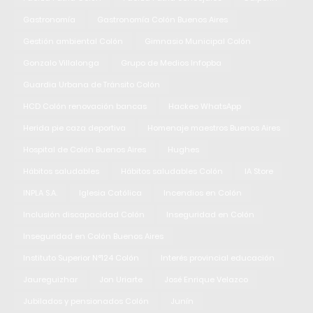
Gastronomía
Gastronomía Colón Buenos Aires
Gestión ambiental Colón
Gimnasio Municipal Colón
Gonzalo Villalonga
Grupo de Medios Infopba
Guardia Urbana de Tránsito Colón
HCD Colón renovación bancas
Hackeo WhatsApp
Herida pie caza deportiva
Homenaje maestros Buenos Aires
Hospital de Colón Buenos Aires
Hughes
Hábitos saludables
Hábitos saludables Colón
IA Store
INPLA S.A.
Iglesia Católica
Incendios en Colón
Inclusión discapacidad Colón
Inseguridad en Colón
Inseguridad en Colón Buenos Aires
Instituto Superior N°124 Colón
Interés provincial educación
Jaureguizhar
Jon Uriarte
José Enrique Velazco
Jubilados y pensionados Colón
Junín