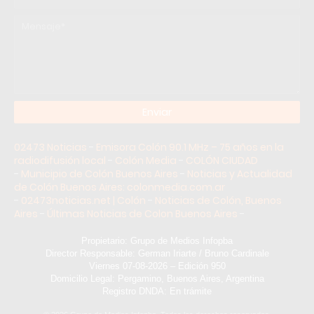
02473 Noticias
-
Emisora Colón 90.1 MHz – 75 años en la
radiodifusión local
-
Colón Media
-
COLÓN CIUDAD
-
Municipio de Colón Buenos Aires
-
Noticias y Actualidad
de Colón Buenos Aires: colonmedia.com.ar
-
02473noticias.net | Colón
-
Noticias de Colón, Buenos
Aires
-
Últimas Noticias de Colon Buenos Aires
-
Propietario: Grupo de Medios Infopba
Director Responsable: German Iriarte / Bruno Cardinale
Viernes 07-08-2026 – Edición 950
Domicilio Legal: Pergamino, Buenos Aires, Argentina
Registro DNDA: En trámite