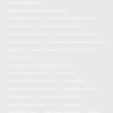
Donar Sangre en Colón
Día Mundial de la Prevención del Suicidio
Día del Maestro Colón
Economía circular Buenos Aires
Educación Colón
Educación ambiental Colón
Educación rural Buenos Aires
Educación y salud Colón
Elecciones Colón 2025
Elecciones sindicales docentes Colón
Entrenar
Entrenar en Pergamino
Enzo Fernández
Escuela 11 Colón
Escuela Rural N° 11 "Martin Miguel de Güemes"
Escuelas robadas en Colón
Espectáculos
Estacionamiento de motos Colón
Estafa digital
Estudiar en Colón Buenos Aires
Eventos adultos mayores
Ex zoológico Colón
Fiesta del Jubilado Colón
Fiscalía Colón amenazas
Fit
Fuerza Patria
Fuerza Patria Colón
Fuerza Patria concejales
Galperin