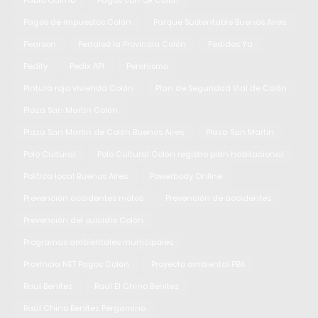
Pablo Quirno
Pagos con QR Colón
Pagos de impuestos Colón
Parque Sustentable Buenos Aires
Pearson
Pedaleá la Provincia Colón
Pedidos Ya
Pedify
Pedix API
Peronismo
Pintura roja vivienda Colón
Plan de Seguridad Vial de Colón
Plaza San Martin Colón
Plaza San Martin de Colón Buenos Aires
Plaza San Martín
Polo Cultural
Polo Cultural Colón registro plan habitacional
Política local Buenos Aires
Powerbody Online
Prevención accidentes motos
Prevención de accidentes
Prevención del suicidio Colón
Programas ambientales municipales
Provincia NET Pagos Colón
Proyecto ambiental PBA
Raul Benitez
Raul El Chino Benitez
Raúl Chino Benítez Pergamino