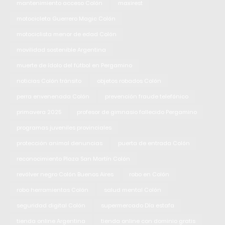
mantenimiento acceso Colón
maxirest
motocicleta Guerrero Magic Colón
motociclista menor de edad Colón
movilidad sostenible Argentina
muerte de ídolo del fútbol en Pergamino
noticias Colón tránsito
objetos robados Colón
perra envenenada Colón
prevención fraude telefónico
primavera 2025
profesor de gimnasio fallecido Pergamino
programas juveniles provinciales
protección animal denuncias
puerta de entrada Colón
reconocimiento Plaza San Martín Colón
revólver negro Colón Buenos Aires
robo en Colón
robo herramientas Colón
salud mental Colón
seguridad digital Colón
supermercado Día estafa
tienda online Argentina
tienda online con dominio gratis