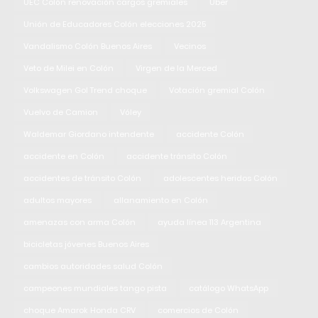
UEC Colón renovación cargos gremiales
Uber
Unión de Educadores Colón elecciones 2025
Vandalismo Colón Buenos Aires
Vecinos
Veto de Milei en Colón
Virgen de la Merced
Volkswagen Gol Trend choque
Votación gremial Colón
Vuelvo de Camion
Vóley
Waldemar Giordano intendente
accidente Colón
accidente en Colón
accidente tránsito Colón
accidentes de tránsito Colón
adolescentes heridos Colón
adultos mayores
allanamiento en Colón
amenazas con arma Colón
ayuda línea 113 Argentina
bicicletas jóvenes Buenos Aires
cambios autoridades salud Colón
campeones mundiales tango pista
catálogo WhatsApp
choque Amarok Honda CRV
comercios de Colón