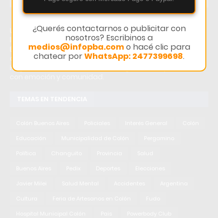
¿Querés contactarnos o publicitar con
Último momento: El Hogar “Carlos Steeb” celebró la
nosotros? Escribinos a
llegada de la primavera con emoción y comunidad. Hoy:
medios@infopba.com
o hacé clic para
El Hogar “Carlos Steeb” celebró la llegada de la primavera
chatear por
WhatsApp: 2477399698
.
con emoción y comunidad. Noticias recientes sobre El
Hogar “Carlos Steeb” celebró la llegada de la primavera
con emoción y comunidad.
TEMAS EN TENDENCIA
Colón Buenos Aires
Policiales
Interés General
Colón
Educación
Municipalidad de Colón
Pergamino
Política
Changuito
Provincia
Salud
Buenos Aires
Pedix
Deportes
Elecciones
Javier Milei
Salud Mental
Accidentes
Argentina
Cultura
Feria de Artesanos en Colón
Fudo
Hospital Municipal Colón
Pais
Powerbody Club