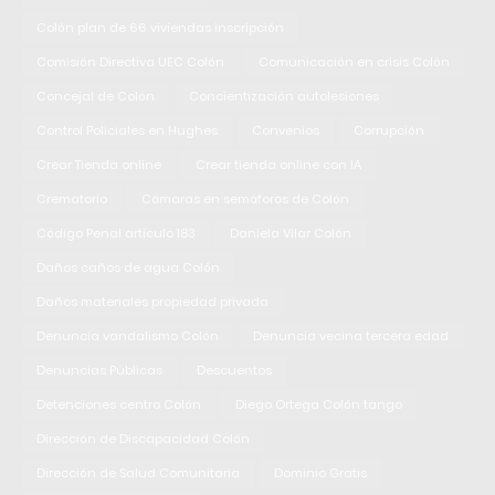
Colón plan de 66 viviendas inscripción
Comisión Directiva UEC Colón
Comunicación en crisis Colón
Concejal de Colón
Concientización autolesiones
Control Policiales en Hughes
Convenios
Corrupción
Crear Tienda online
Crear tienda online con IA
Crematorio
Cámaras en semáforos de Colón
Código Penal artículo 183
Daniela Vilar Colón
Daños caños de agua Colón
Daños materiales propiedad privada
Denuncia vandalismo Colón
Denuncia vecina tercera edad
Denuncias Públicas
Descuentos
Detenciones centro Colón
Diego Ortega Colón tango
Dirección de Discapacidad Colón
Dirección de Salud Comunitaria
Dominio Gratis