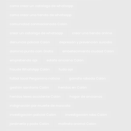
como crear un catalogo de whatsapp
como crear una tienda de whatsapp
comunidad conmocionada Colón
crear un catalogo de whatsapp
crear una tienda online
denuncia policial Colón
depresión y prevención suicidio
dominio punto com Gratis
embellecimiento ciudad Colón
empretienda api
estafa anciana Colón
fraude WhatsApp Colón
fudo api
fútbol local Pergamino noticia
garrafa robada Colón
gestión sanitaria Colón
heridos en Colón
heridos leves accidente Colón
hogar de ancianos
indignación por muerte de mascota
investigación policial Colón
investigación robo Colón
jardinería y poda Colón
maltrato animal Colón