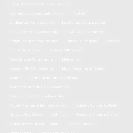
Juzgado de Garantías Pergamino
Kits horticultura escuelas Colón
Kodiak
La Libertad Avanza Colón
La Libertad Avanza debut
Las Voces de los Residentes
Laura Clark senadora
Lesión leve por arma de aire
Leticia Di Gregorio
Locales
Lomas de Zamora
Marcelo Villa Colón
Medicina de Vanguardia
Melconian
Motomel 110 CC incidente
Mujer Detenida en Colón
Multas
Mundial de Tango Gran Rex
Municipalidad de Colón iniciativas
Municipio de Colón actividades
Nataly Mandez enfermería Colón
Noticias Colonia La Perla
Nuevos Aires Colón
Nutricion
Operativo tránsito Colón
Ordenanza municipal Colón
Orestes Cáceres