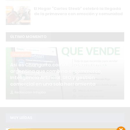
El Hogar “Carlos Steeb” celebró la llegada
de la primavera con emoción y comunidad
ÚLTIMO MOMENTO
Changuito
Así es Changuito.com.ar, la plataforma
argentina que combina e-commerce,
Inteligencia Artificial, SEO y gestión
comercial en una sola herramienta
Redacción Infopba
MUY LEÍDAS