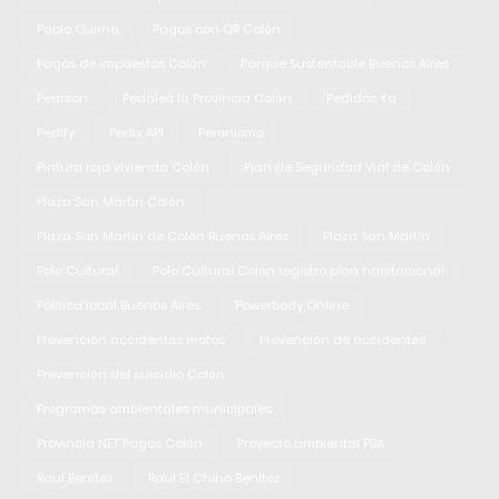
Pablo Quirno
Pagos con QR Colón
Pagos de impuestos Colón
Parque Sustentable Buenos Aires
Pearson
Pedaleá la Provincia Colón
Pedidos Ya
Pedify
Pedix API
Peronismo
Pintura roja vivienda Colón
Plan de Seguridad Vial de Colón
Plaza San Martin Colón
Plaza San Martin de Colón Buenos Aires
Plaza San Martín
Polo Cultural
Polo Cultural Colón registro plan habitacional
Política local Buenos Aires
Powerbody Online
Prevención accidentes motos
Prevención de accidentes
Prevención del suicidio Colón
Programas ambientales municipales
Provincia NET Pagos Colón
Proyecto ambiental PBA
Raul Benitez
Raul El Chino Benitez