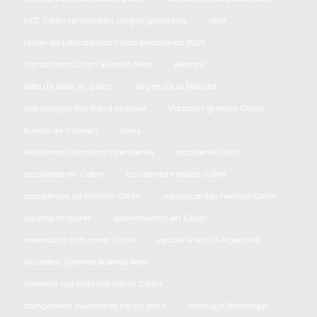
UEC Colón renovación cargos gremiales
Uber
Unión de Educadores Colón elecciones 2025
Vandalismo Colón Buenos Aires
Vecinos
Veto de Milei en Colón
Virgen de la Merced
Volkswagen Gol Trend choque
Votación gremial Colón
Vuelvo de Camion
Vóley
Waldemar Giordano intendente
accidente Colón
accidente en Colón
accidente tránsito Colón
accidentes de tránsito Colón
adolescentes heridos Colón
adultos mayores
allanamiento en Colón
amenazas con arma Colón
ayuda línea 113 Argentina
bicicletas jóvenes Buenos Aires
cambios autoridades salud Colón
campeones mundiales tango pista
catálogo WhatsApp