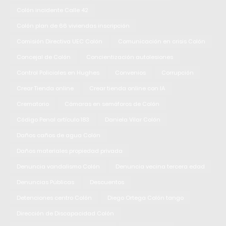
Colón incidente Calle 42
Colón plan de 66 viviendas inscripción
Comisión Directiva UEC Colón
Comunicación en crisis Colón
Concejal de Colón
Concientización autolesiones
Control Policiales en Hughes
Convenios
Corrupción
Crear Tienda online
Crear tienda online con IA
Crematorio
Cámaras en semáforos de Colón
Código Penal artículo 183
Daniela Vilar Colón
Daños caños de agua Colón
Daños materiales propiedad privada
Denuncia vandalismo Colón
Denuncia vecina tercera edad
Denuncias Públicas
Descuentos
Detenciones centro Colón
Diego Ortega Colón tango
Dirección de Discapacidad Colón