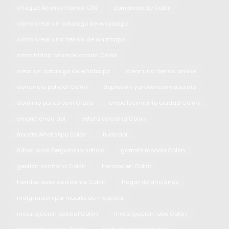
choque Amarok Honda CRV
comercios de Colón
como crear un catalogo de whatsapp
como crear una tienda de whatsapp
comunidad conmocionada Colón
crear un catalogo de whatsapp
crear una tienda online
denuncia policial Colón
depresión y prevención suicidio
dominio punto com Gratis
embellecimiento ciudad Colón
empretienda api
estafa anciana Colón
fraude WhatsApp Colón
fudo api
fútbol local Pergamino noticia
garrafa robada Colón
gestión sanitaria Colón
heridos en Colón
heridos leves accidente Colón
hogar de ancianos
indignación por muerte de mascota
investigación policial Colón
investigación robo Colón