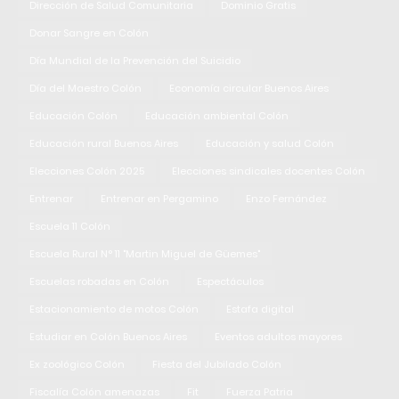
Dirección de Salud Comunitaria
Dominio Gratis
Donar Sangre en Colón
Día Mundial de la Prevención del Suicidio
Día del Maestro Colón
Economía circular Buenos Aires
Educación Colón
Educación ambiental Colón
Educación rural Buenos Aires
Educación y salud Colón
Elecciones Colón 2025
Elecciones sindicales docentes Colón
Entrenar
Entrenar en Pergamino
Enzo Fernández
Escuela 11 Colón
Escuela Rural N° 11 "Martin Miguel de Güemes"
Escuelas robadas en Colón
Espectáculos
Estacionamiento de motos Colón
Estafa digital
Estudiar en Colón Buenos Aires
Eventos adultos mayores
Ex zoológico Colón
Fiesta del Jubilado Colón
Fiscalía Colón amenazas
Fit
Fuerza Patria