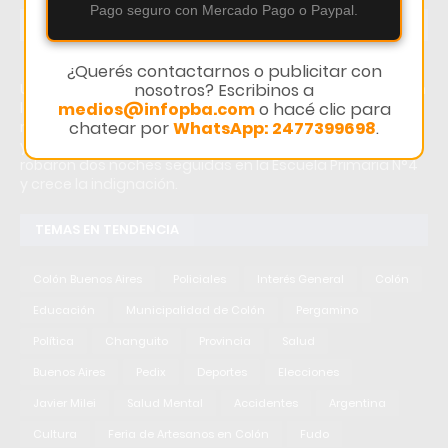
Pago seguro con Mercado Pago o Paypal.
ÚLTIMAS NOTICIAS
¿Querés contactarnos o publicitar con
nosotros? Escribinos a
Último momento: Colón: robaron dos noches seguidas en
medios@infopba.com
o hacé clic para
la Escuela Primaria N°4 y crece la indignación. Hoy: Colón:
chatear por
WhatsApp: 2477399698
.
robaron dos noches seguidas en la Escuela Primaria N°4
y crece la indignación. Noticias recientes sobre Colón:
robaron dos noches seguidas en la Escuela Primaria N°4
y crece la indignación.
TEMAS EN TENDENCIA
Colón Buenos Aires
Policiales
Interés General
Colón
Educación
Municipalidad de Colón
Pergamino
Política
Changuito
Provincia
Salud
Buenos Aires
Pedix
Deportes
Elecciones
Javier Milei
Salud Mental
Accidentes
Argentina
Cultura
Feria de Artesanos en Colón
Fudo