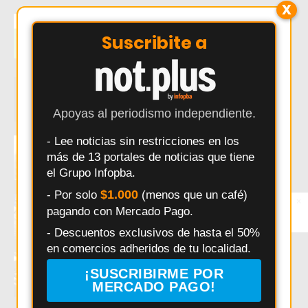
X
Así es Changuito.com.ar, la plataforma
argentina que combina e-commerce,
Suscribite a
Inteligencia Artificial, SEO y gestión
comercial en una sola herramienta
Changuito.com.ar lanza API gratuita para
tiendas online argentinas
Apoyas al periodismo independiente.
- Lee noticias sin restricciones en los
Changuito: la plataforma argentina que
permite crear una tienda online y vender
más de 13 portales de noticias que tiene
por WhatsApp sin pagar comisiones
el Grupo Infopba.
$1.000
- Por solo
(menos que un café)
¿Dónde entrenar en Pergamino?
×
Entérate primero
pagando con Mercado Pago.
Síguenos en
Instagram
- Descuentos exclusivos de hasta el 50%
en comercios adheridos de tu localidad.
Gimnasios de Pergamino: servicios,
horarios y beneficios, en un análisis
¡SUSCRIBIRME POR
detallado
MERCADO PAGO!