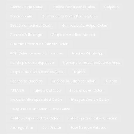
Fuerza Patria Colón
Fuerza Patria concejales
Galperin
Gastronomía
Gastronomía Colón Buenos Aires
Gestión ambiental Colón
Gimnasio Municipal Colón
Gonzalo Villalonga
Grupo de Medios Infopba
Guardia Urbana de Tránsito Colón
HCD Colón renovación bancas
Hackeo WhatsApp
Herida pie caza deportiva
Homenaje maestros Buenos Aires
Hospital de Colón Buenos Aires
Hughes
Hábitos saludables
Hábitos saludables Colón
IA Store
INPLA S.A.
Iglesia Católica
Incendios en Colón
Inclusión discapacidad Colón
Inseguridad en Colón
Inseguridad en Colón Buenos Aires
Instituto Superior N°124 Colón
Interés provincial educación
Jaureguizhar
Jon Uriarte
José Enrique Velazco