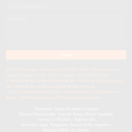
02473 Noticias
-
Emisora Colón 90.1 MHz – 75 años en la
radiodifusión local
-
Colón Media
-
COLÓN CIUDAD
-
Municipio de Colón Buenos Aires
-
Noticias y Actualidad
de Colón Buenos Aires: colonmedia.com.ar
-
02473noticias.net | Colón
-
Noticias de Colón, Buenos
Aires
-
Últimas Noticias de Colon Buenos Aires
-
Propietario: Grupo de Medios Infopba
Director Responsable: German Iriarte / Bruno Cardinale
Viernes 07-08-2026 – Edición 950
Domicilio Legal: Pergamino, Buenos Aires, Argentina
Registro DNDA: En trámite