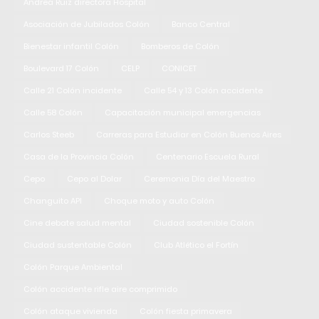
Andrea Ruiz directora Hospital
Asociación de Jubilados Colón
Banco Central
Bienestar infantil Colón
Bomberos de Colón
Boulevard 17 Colón
CELP
CONICET
Calle 21 Colón incidente
Calle 54 y 13 Colón accidente
Calle 58 Colón
Capacitación municipal emergencias
Carlos Steeb
Carreras para Estudiar en Colón Buenos Aires
Casa de la Provincia Colón
Centenario Escuela Rural
Cepo
Cepo al Dolar
Ceremonia Día del Maestro
Changuito API
Choque moto y auto Colón
Cine debate salud mental
Ciudad sostenible Colón
Ciudad sustentable Colón
Club Atlético el Fortín
Colón Parque Ambiental
Colón accidente rifle aire comprimido
Colón ataque vivienda
Colón fiesta primavera