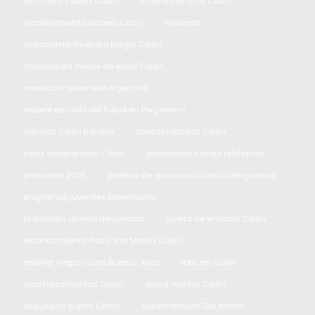
jardinería y poda Colón
maltrato animal Colón
mantenimiento acceso Colón
maxirest
motocicleta Guerrero Magic Colón
motociclista menor de edad Colón
movilidad sostenible Argentina
muerte de ídolo del fútbol en Pergamino
noticias Colón tránsito
objetos robados Colón
perra envenenada Colón
prevención fraude telefónico
primavera 2025
profesor de gimnasio fallecido Pergamino
programas juveniles provinciales
protección animal denuncias
puerta de entrada Colón
reconocimiento Plaza San Martín Colón
revólver negro Colón Buenos Aires
robo en Colón
robo herramientas Colón
salud mental Colón
seguridad digital Colón
supermercado Día estafa