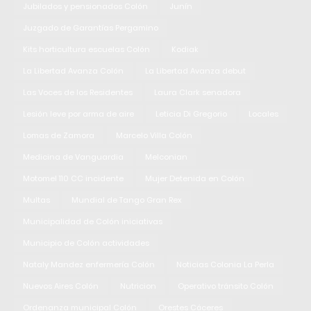
Jubilados y pensionados Colón
Junín
Juzgado de Garantías Pergamino
Kits horticultura escuelas Colón
Kodiak
La Libertad Avanza Colón
La Libertad Avanza debut
Las Voces de los Residentes
Laura Clark senadora
Lesión leve por arma de aire
Leticia Di Gregorio
Locales
Lomas de Zamora
Marcelo Villa Colón
Medicina de Vanguardia
Melconian
Motomel 110 CC incidente
Mujer Detenida en Colón
Multas
Mundial de Tango Gran Rex
Municipalidad de Colón iniciativas
Municipio de Colón actividades
Nataly Mandez enfermería Colón
Noticias Colonia La Perla
Nuevos Aires Colón
Nutricion
Operativo tránsito Colón
Ordenanza municipal Colón
Orestes Cáceres