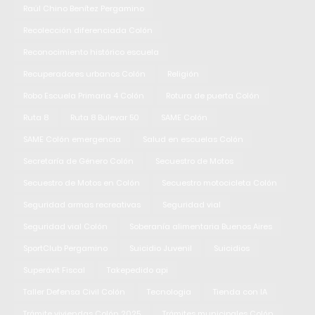
Raúl Chino Benítez Pergamino
Recolección diferenciada Colón
Reconocimiento histórico escuela
Recuperadores urbanos Colón
Religión
Robo Escuela Primaria 4 Colón
Rotura de puerta Colón
Ruta 8
Ruta 8 Bulevar 50
SAME Colón
SAME Colón emergencia
Salud en escuelas Colón
Secretaría de Género Colón
Secuestro de Motos
Secuestro de Motos en Colón
Secuestro motocicleta Colón
Seguridad armas recreativas
Seguridad vial
Seguridad vial Colón
Soberanía alimentaria Buenos Aires
SportClub Pergamino
Suicidio Juvenil
Suicidios
Superávit Fiscal
Takepedido api
Taller Defensa Civil Colón
Tecnologia
Tienda con IA
Trámite viviendas Colón 2025
Trámites municipales Colón